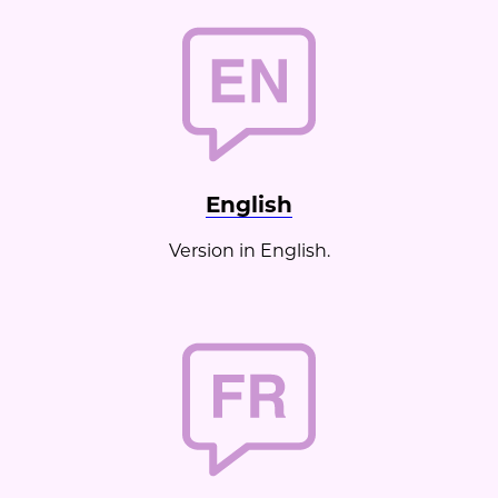
Chirurgie Esthétique
Témoignages
English
Version in English.