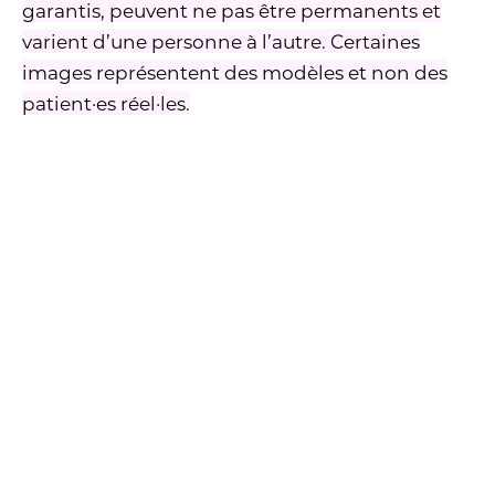
garantis, peuvent ne pas être permanents et
varient d’une personne à l’autre. Certaines
images représentent des modèles et non des
patient·es réel·les.
Notre centre chirurgical
Ultramoderne et entièrement accrédité
Le Centre Chirurgical de la Capitale PB dispose
d’un bloc opératoire privé qui distingue
véritablement notre clinique. Cette installation
moderne et entièrement accréditée comprend :
Deux salles d’opération