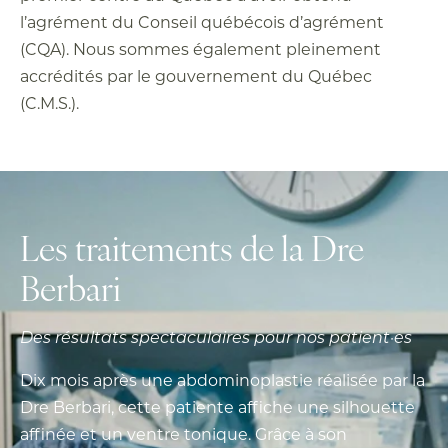
l’agrément du Conseil québécois d’agrément
(CQA). Nous sommes également pleinement
accrédités par le gouvernement du Québec
(C.M.S.).
Les traitements de la Dre
Berbari
Des résultats spectaculaires pour nos patient·es
Dix mois après une abdominoplastie réalisée par la
Dre Berbari, cette patiente affiche une silhouette
affinée et un ventre tonique. Grâce à son